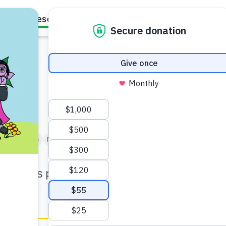
Family Resources
Our Work
About Us
Support Us
rol
e 1 a 3 años)
Niño de Kindergarten (de 5 a 6)
consejos para mantener el