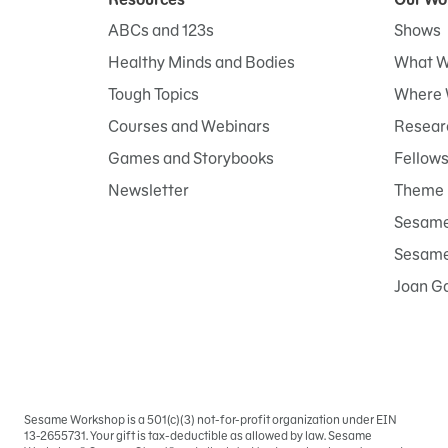
ABCs and 123s
Shows
Healthy Minds and Bodies
What W
Tough Topics
Where 
Courses and Webinars
Researc
Games and Storybooks
Fellow
Newsletter
Theme 
Sesame
Sesame 
Joan G
Sesame Workshop is a 501(c)(3) not-for-profit organization under EIN
Iniciar
13-2655731. Your gift is tax-deductible as allowed by law. Sesame