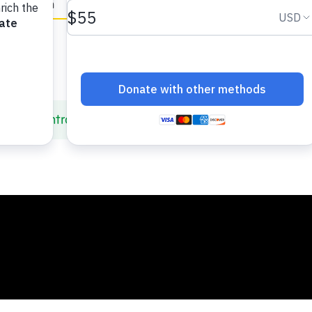
in English
er el control