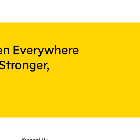
ren Everywhere
Stronger,
Support Us