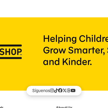
Helping Child
Grow Smarter, 
and Kinder.
Síguenos
rk
About Us