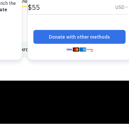
Улюблене
in English
rces in Ukrainian
Турбота про себе