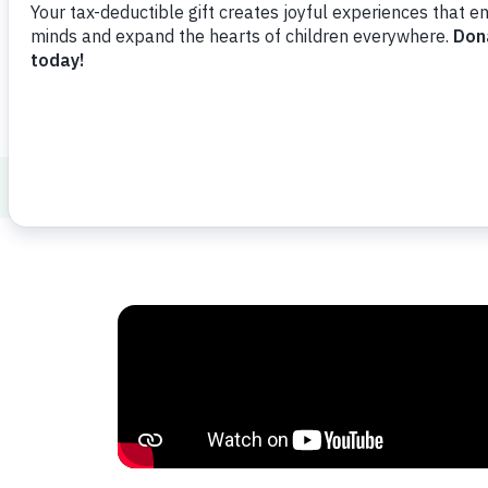
Переглянути відео
Поділитись
Displacement and Resettlement
Resou