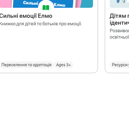
Сильні емоції Елмо
Дітям 
іденти
Книжка для дітей та батьків про емоції.
Розвивал
освітньо
Переселення та адаптація
Ages 3+
Ресурси 