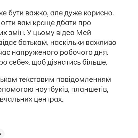
е бути важко, але дуже корисно.
огти вам краще дбати про
их змін. У цьому відео Мей
відає батькам, наскільки важливо
 час напруженого робочого дня.
о себе», щоб дізнатись більше.
тькам текстовим повідомленням
помогою ноутбуків, планшетів,
авчальних центрах.
в