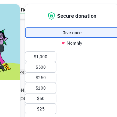
Family Resources
Our Work
About Us
Support Us
е
шкільня (3-5)
Дошкільня (5-6)
ує підтримку та поради і
рботи про себе.