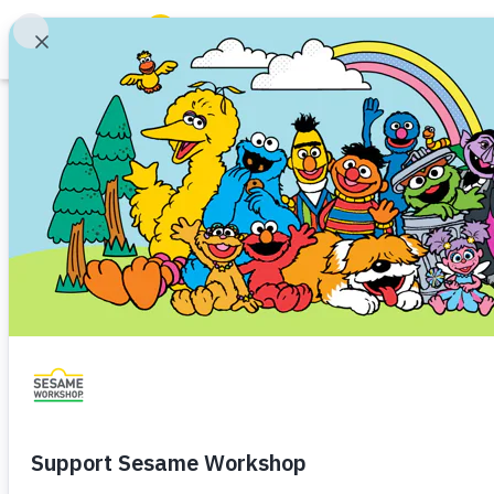
Пошук
Family Resources
ABCs and 123s
Відео
Healthy Minds and Bodies
Tough Topics
Турбота про себ
Courses and Webinars
Ресурси українською
Малятко (1-3)
Молодше до
Games and Storybooks
Школяр (7+)
Our Work
Відео для батьків, яке пропон
розповідає про важливість ту
About Us
Support Us