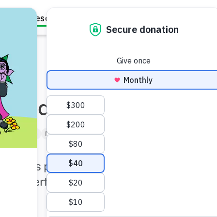
Family Resources
Our Work
About Us
Support Us
uridad
e 1 a 3 años)
Niño de Kindergarten (de 5 a 6)
consejos para apoyar a sus
 de incertidumbre y
ad.