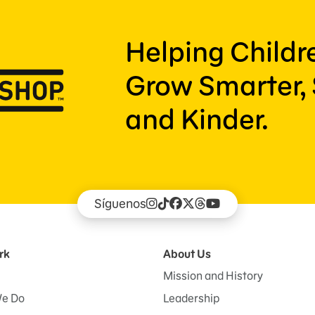
Helping Child
Grow Smarter, 
and Kinder.
Síguenos
rk
About Us
Mission and History
e Do
Leadership