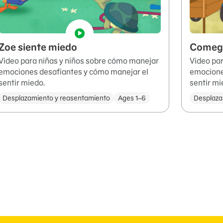
Zoe siente miedo
Comega
Video para niñas y niños sobre cómo manejar
Video pa
emociones desafiantes y cómo manejar el
emocione
sentir miedo.
sentir mi
Desplazamiento y reasentamiento
Ages 1–6
Desplaza