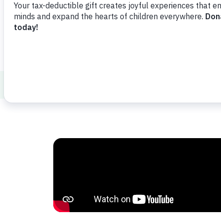
Compartir
Agregar favorito
Displacement and Resettlement
El cír