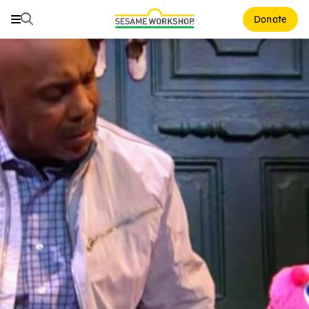
Buscar
Buscar
Donate
Family Resources
ABCs and 123s
Healthy Minds and Bodies
Tough Topics
Courses and Webinars
Games and Storybooks
Our Work
About Us
Support Us