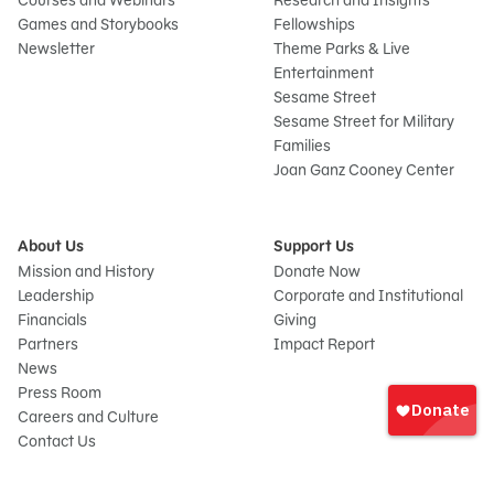
Courses and Webinars
Research and Insights
Games and Storybooks
Fellowships
Newsletter
Theme Parks & Live
Entertainment
Sesame Street
Sesame Street for Military
Families
Joan Ganz Cooney Center
About Us
Support Us
Mission and History
Donate Now
Leadership
Corporate and Institutional
Financials
Giving
Partners
Impact Report
News
Iniciar
Press Room
sesión
Careers and Culture
onate
Contact Us
Frequently Asked Questions
Sitemap