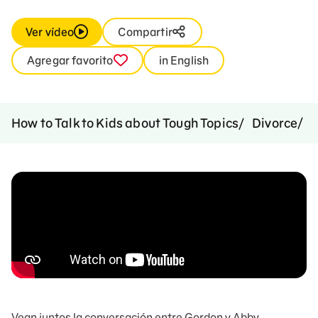
Ver vídeo
Compartir
Agregar favorito
in English
N
How to Talk to Kids about Tough Topics
Divorce
Vean juntos la conversación entre Gordon y Abby.