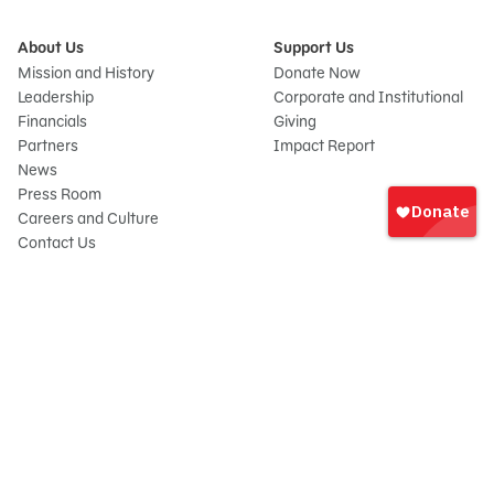
About Us
Support Us
Mission and History
Donate Now
Leadership
Corporate and Institutional
Financials
Giving
Partners
Impact Report
News
Iniciar
Press Room
sesión
Careers and Culture
onate
Contact Us
Frequently Asked Questions
Sitemap
© 2026 Sesame Workshop. All rights reserved.
Legal
Privacy Policy/Your California Privacy Rights
Terms of Use
Report Wrongdoings
Cookie Preferences