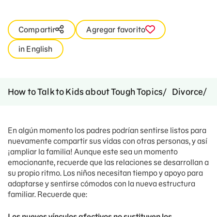
Compartir
Agregar favorito
in English
A
How to Talk to Kids about Tough Topics
Divorce
En algún momento los padres podrían sentirse listos para
nuevamente compartir sus vidas con otras personas, y así
¡ampliar la familia! Aunque este sea un momento
emocionante, recuerde que las relaciones se desarrollan a
su propio ritmo. Los niños necesitan tiempo y apoyo para
adaptarse y sentirse cómodos con la nueva estructura
familiar. Recuerde que:
Los nuevos vínculos afectivos no sustituyen los