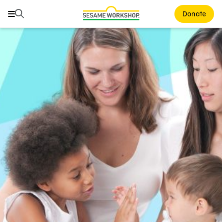
Buscar
Buscar
Donate
Family Resources
ABCs and 123s
Healthy Minds and Bodies
Tough Topics
Courses and Webinars
Games and Storybooks
Our Work
About Us
Support Us