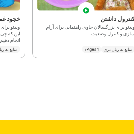
نترول داشتن
خجود غم
یدئو برای بزرگسالان حاوی راهنمایی برای آرام
ویدئو برای
ازی و کنترل وضعیت.
این که چی 
انجام دهیم.
منابع به زبان دری
Ages 1+
منابع به زب