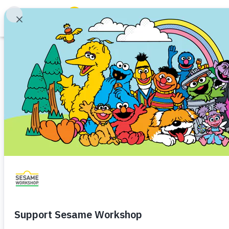
جستجو
Family Resources
ABCs and 123s
Healthy Minds and Bodies
Tough Topics
Courses and Webinars
Games and Storybooks
Our Work
About Us
Support Us