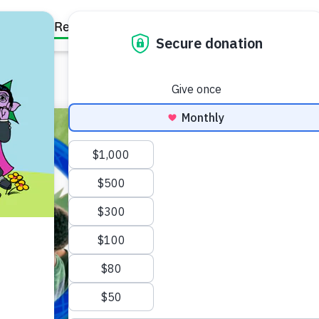
Family Resources
Our Work
About Us
Support Us
صونیت
نوپا (۱ تا ۳ ساله)
یی برای حمایت از کودک در
رورش احساس مصونیت.