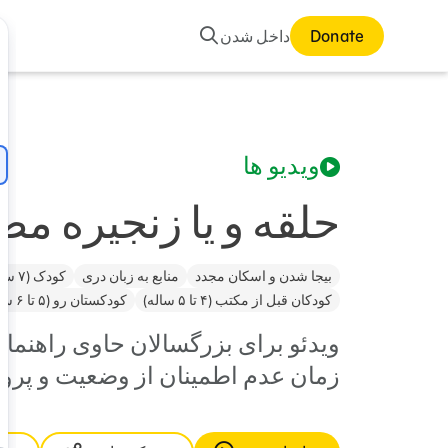
جستجو
Donate
داخل شدن
ویدیو ها
حلقه و یا زنجیره م
بیجا شدن و اسکان مجدد
منابع به زبان دری
کودک (۷ ساله و بالا تر از آن)
کودکان قبل از مکتب (۴ تا ۵ ساله)
کودکستان رو (۵ تا ۶ ساله)
ویدئو برای بزرگسالان حاوی راهنما
زمان عدم اطمینان از وضعیت و پ