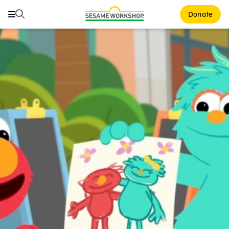
Buscar
Buscar
Donate
Family Resources
ABCs and 123s
Healthy Minds and Bodies
Tough Topics
Courses and Webinars
Games and Storybooks
Our Work
About Us
Support Us