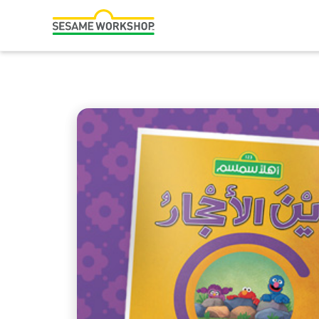
بحث
Family Resources
ABCs and 123s
Healthy Minds and Bodies
Tough Topics
Courses and Webinars
Games and Storybooks
Our Work
About Us
Support Us