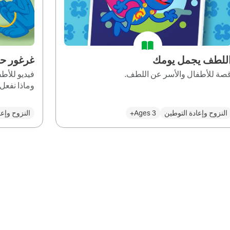
للطف يجمل يومك
غرغور ح
صة للأطفال والأسر عن اللطف.
فيديو للأط
وماذا نفعل
النزوح وإعادة التوطين
Ages 3+
النزوح وإعا