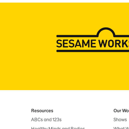
Resources
Our Wo
ABCs and 123s
Shows
Healthy Minds and Bodies
What W