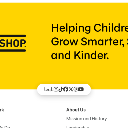
Helping Child
Grow Smarter, 
and Kinder.
تابعنا
rk
About Us
Mission and History
e Do
Leadership