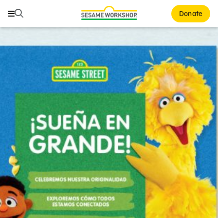
Buscar
Buscar
Donate
Family Resources
ABCs and 123s
Healthy Minds and Bodies
Tough Topics
Courses and Webinars
Games and Storybooks
Our Work
About Us
Support Us