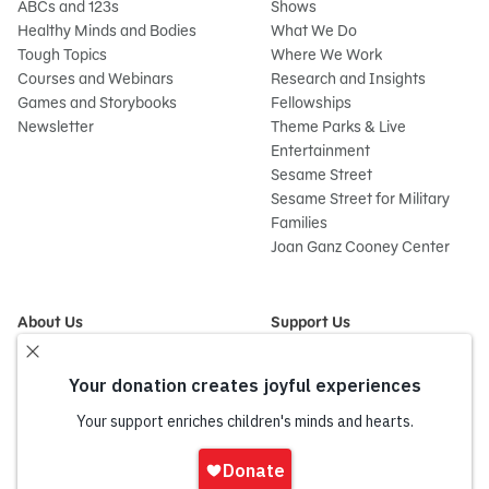
ABCs and 123s
Shows
Healthy Minds and Bodies
What We Do
Tough Topics
Where We Work
Courses and Webinars
Research and Insights
Games and Storybooks
Fellowships
Newsletter
Theme Parks & Live
Entertainment
Sesame Street
Sesame Street for Military
Families
Joan Ganz Cooney Center
About Us
Support Us
Mission and History
Donate Now
Leadership
Corporate and Institutional
Financials
Giving
Partners
Impact Report
News
Iniciar
Press Room
sesión