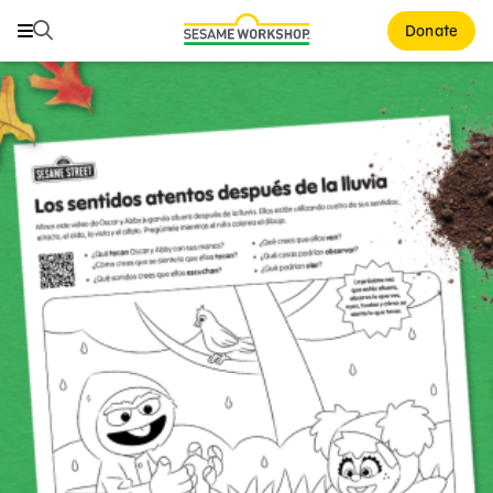
Buscar
Buscar
Donate
Family Resources
ABCs and 123s
Healthy Minds and Bodies
Tough Topics
Courses and Webinars
Games and Storybooks
Our Work
About Us
Support Us