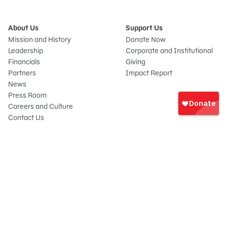
About Us
Support Us
Mission and History
Donate Now
Leadership
Corporate and Institutional
Financials
Giving
Partners
Impact Report
News
Iniciar
Press Room
sesión
Careers and Culture
onate
Contact Us
Frequently Asked Questions
Sitemap
© 2026 Sesame Workshop. All rights reserved.
Legal
Privacy Policy/Your California Privacy Rights
Terms of Use
Report Wrongdoings
Cookie Preferences