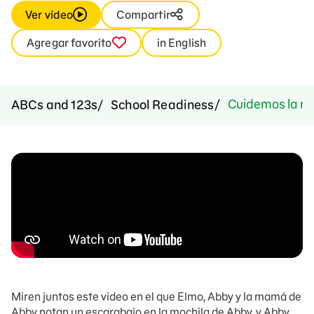
Ver vídeo
Compartir
Agregar favorito
in English
Cuidemos la na
ABCs and 123s
School Readiness
Miren juntos este video en el que Elmo, Abby y la mamá de
Abby notan un escarabajo en la mochila de Abby, y Abby