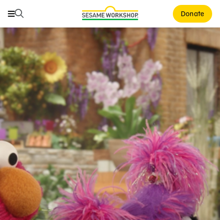
Buscar
Buscar
Donate
Family Resources
ABCs and 123s
Healthy Minds and Bodies
Tough Topics
Courses and Webinars
Games and Storybooks
Our Work
About Us
Support Us