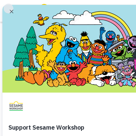
Buscar
Family Resources
ABCs and 123s
Imprimible
Healthy Minds and Bodies
Tough Topics
¿Qué cambia? ¿Qu
Courses and Webinars
Familias Militares
Games and Storybooks
Primero, explíquele que aunque
Our Work
algunas cosas nunca cambiará
About Us
Descargar
Compartir
Agreg
Support Us