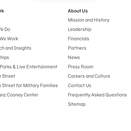
rk
About Us
Mission and History
e Do
Leadership
We Work
Financials
h and Insights
Partners
ships
News
Parks & Live Entertainment
Press Room
 Street
Careers and Culture
Street for Military Families
Contact Us
anz Cooney Center
Frequently Asked Questions
Sitemap