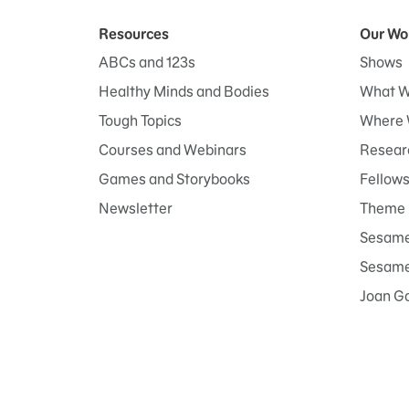
Resources
Our Wo
ABCs and 123s
Shows
Healthy Minds and Bodies
What W
Tough Topics
Where 
Courses and Webinars
Researc
Games and Storybooks
Fellow
Newsletter
Theme 
Sesame
Sesame 
Joan G