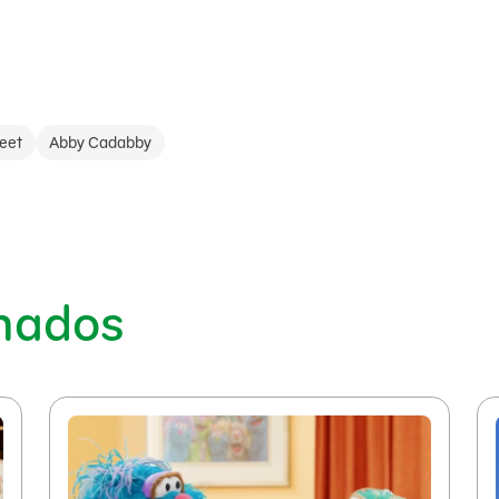
eet
Abby Cadabby
onados