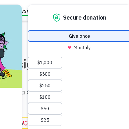
Family Resources
Our Work
About Us
Support Us
é sigue igual?
 parezca que todo cambia,
n.
ar favorito