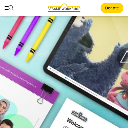
Buscar
Buscar
Donate
Family Resources
ABCs and 123s
Healthy Minds and Bodies
Tough Topics
Courses and Webinars
Games and Storybooks
Our Work
About Us
Support Us