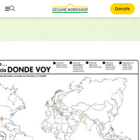
Buscar
Buscar
Donate
Family Resources
ABCs and 123s
Healthy Minds and Bodies
Tough Topics
Courses and Webinars
Games and Storybooks
Our Work
About Us
Support Us