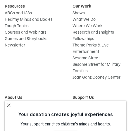
Resources
Our Work
ABCs and 123s
Shows
Healthy Minds and Bodies
What We Do
Tough Topics
Where We Work
Courses and Webinars
Research and Insights
Games and Storybooks
Fellowships
Newsletter
Theme Parks & Live
Entertainment
Sesame Street
Sesame Street for Military
Families
Joan Ganz Cooney Center
About Us
Support Us
Mission and History
Donate Now
Leadership
Corporate and Institutional
Financials
Giving
Partners
Impact Report
News