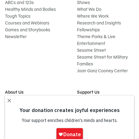
ABCs and 123s
Shows
Healthy Minds and Bodies
What We Do
Tough Topics
Where We Work
Courses and Webinars
Research and Insights
Games and Storybooks
Fellowships
Newsletter
Theme Parks & Live
Entertainment
Sesame Street
Sesame Street for Military
Families
Joan Ganz Cooney Center
About Us
Support Us
Mission and History
Donate Now
Leadership
Corporate and Institutional
Financials
Giving
Partners
Impact Report
News
Iniciar
Press Room
sesión