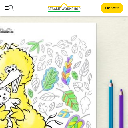
Buscar
Buscar
Donate
Family Resources
ABCs and 123s
Healthy Minds and Bodies
Tough Topics
Courses and Webinars
Games and Storybooks
Our Work
About Us
Support Us