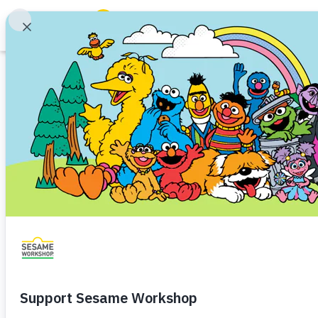
بحث
Family Resources
ABCs and 123s
Healthy Minds and Bodies
Tough Topics
Courses and Webinars
Games and Storybooks
Our Work
About Us
Support Us