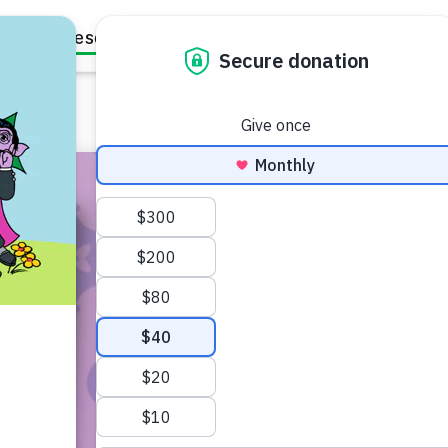
Family Resources
Our Work
About Us
Support Us
طفل في الروضة (5–6)
طفل كبير (7+)
 دائرة من البالغين الموثوقين
ات.
فارسی [Dari]