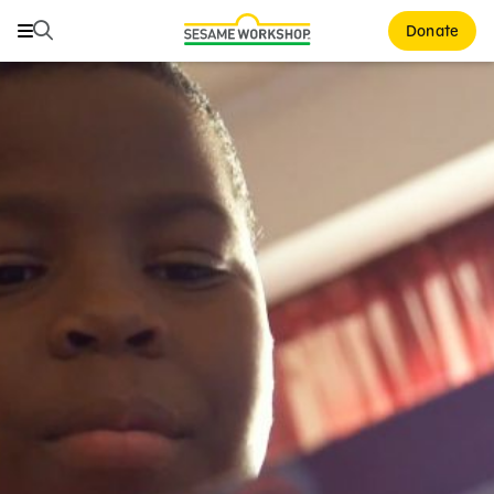
Buscar
Buscar
Donate
Family Resources
ABCs and 123s
Healthy Minds and Bodies
Tough Topics
Courses and Webinars
Games and Storybooks
Our Work
About Us
Support Us