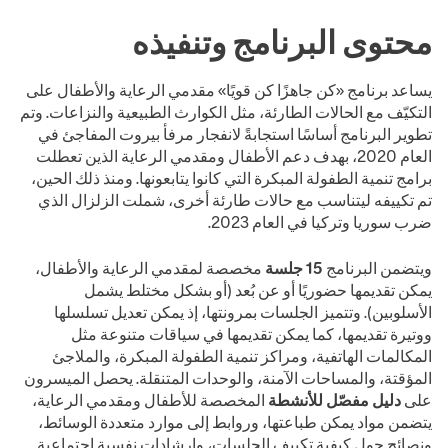
محتوى البرنامج وتنفيذه
يساعد برنامج «كن جاهزًا كن قويًا» مقدمي الرعاية والأطفال على
التكيّف مع الحالات الطارئة، مثل الكوارث الطبيعية والنزاعات. وتم
تطوير البرنامج أساسًا استجابةً لانفجار مرفأ بيروت المفاجئ في
العام 2020، بهدف دعم الأطفال ومقدمي الرعاية الذين تعطلت
برامج تنمية الطفولة المبكرة التي كانوا يتابعونها. ومنذ ذلك الحين،
تم تكييفه ليتناسب مع حالات طارئة أخرى، شملت الزلزال الذي
ضرب سوريا وتركيا في العام 2023.
ويتضمن البرنامج
15 جلسة
مخصصة لمقدمي الرعاية والأطفال،
يمكن تقديمها حضوريًا أو عن بُعد (أو بشكل مختلط يشمل
الأسلوبين). وتتميز الجلسات بمرونتها، إذ يمكن تعديل تسلسلها
ووتيرة تقديمها، كما يمكن تقديمها في سياقات متنوعة مثل
المكالمات الهاتفية، ومراكز تنمية الطفولة المبكرة، والملاجئ
المؤقتة، والمساحات الآمنة، والوحدات المتنقلة. يحصل الميسرون
على
دليل
مفصّل للأنشطة
المخصصة للأطفال ومقدمي الرعاية،
يتضمن مواد يمكن طباعتها، وروابط إلى موارد متعددة الوسائط،
ونصائح حول كيفية تكييف الجلسات، وإرشادات نفسية اجتماعية.