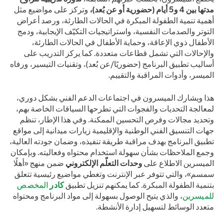
مدتها بين 4 و5 أيام (حضورية أو عن بُعد)،
وتركز على مواضيع مثل
أهمية تنمية الطفولة المبكرة في الحالات الطارئة، ورصد أعراض
التوتر والصدمات النفسية، واستراتيجيات التكيّف الإيجابية، ودمج
الأطفال ذوي الإعاقة، وحماية الأطفال في الحالات الطارئة،
والإحالات التي تشمل قطاعات متعددة. كما يركز التدريب على
أساليب تطبيق البرنامج (حضوريًا/عن بُعد)، وتقنيات التيسير، ورفاه
الميسر، وأدوات المراقبة والتقييم.
هذا ويشارك الميسرون في اجتماعات الدعم الفني بشكل دوري،
لمعالجة التحديات والفجوات التي تطرحها السياقات الخاصة بهم،
وتحديد مجالات وفرص التحسين الممكنة. وفي هذا الإطار، تنظم
جهات التنسيق الفني الوطنية والإقليمية زيارات ميدانية إلى مواقع
تطبيق البرنامج بهدف مراقبة طريقة تنفيذه، وضمان جودته العالية،
وجمع الملاحظات بشأن سهولة استخدام محتواه وفعاليته. وبإمكان
الميسرين الاطلاع على
وحدات التعلّم الإلكتروني
ضمن منهج «أهلًا
سمسم»، والتي تتوفر عبر الإنترنت وتغطي مواضيع رئيسية تتعلق
بتنمية الطفولة المبكرة. كما يمكنهم تنزيل تطبيق
كادر
المخصص
للميسرين
، والذي يتيح الوصول بسهولة إلى مواد البرنامج ومحتواه
متعدد الوسائط لتسهيل إدارة الأنشطة.