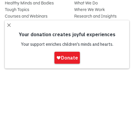
Healthy Minds and Bodies
What We Do
Tough Topics
Where We Work
Courses and Webinars
Research and Insights
Games and Storybooks
Fellowships
Newsletter
Theme Parks & Live
Entertainment
Sesame Street
Sesame Street for Military
تسجيل
Families
الدخول
Joan Ganz Cooney Center
onate
About Us
Support Us
Mission and History
Donate Now
Leadership
Corporate and Institutional
Financials
Giving
Partners
Impact Report
News
Press Room
Careers and Culture