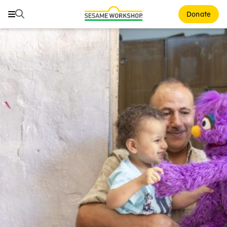
بحث
بحث
Donate
Family Resources
Our Work
About Us
Support Us