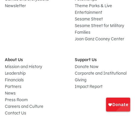
Newsletter
Theme Parks & Live
Entertainment
Sesame Street
Sesame Street for Military
Families
Joan Ganz Cooney Center
About Us
Support Us
Mission and History
Donate Now
Leadership
Corporate and Institutional
Financials
Giving
Partners
Impact Report
News
Iniciar
Press Room
sesión
Careers and Culture
onate
Contact Us
Frequently Asked Questions
Sitemap