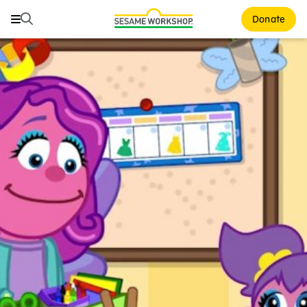
Buscar
Buscar
Donate
Family Resources
ABCs and 123s
Healthy Minds and Bodies
Tough Topics
Courses and Webinars
Games and Storybooks
Our Work
About Us
Support Us