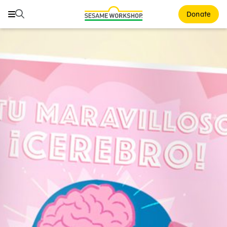
Buscar
Buscar
Donate
Family Resources
ABCs and 123s
Healthy Minds and Bodies
Tough Topics
Courses and Webinars
Games and Storybooks
Our Work
About Us
Support Us