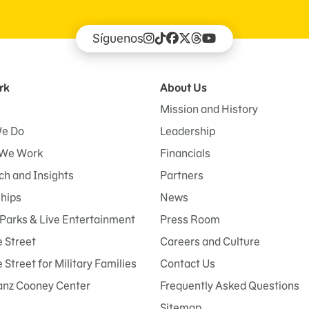
Síguenos
rk
About Us
Mission and History
e Do
Leadership
We Work
Financials
h and Insights
Partners
ships
News
Parks & Live Entertainment
Press Room
 Street
Careers and Culture
Street for Military Families
Contact Us
anz Cooney Center
Frequently Asked Questions
Sitemap