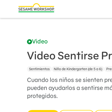
Buscar
Family Resources
ABCs and 123s
Video
Healthy Minds and Bodies
Tough Topics
Video Sentirse 
Courses and Webinars
Sentimientos
Niño de Kindergarten (de 5 a 6)
Pre
Games and Storybooks
Cuando los niños se sienten pr
Our Work
pueden ayudarlos a sentirse má
protegidos.
About Us
Support Us