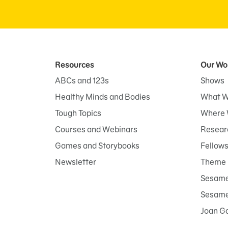
Resources
Our Wo
ABCs and 123s
Shows
Healthy Minds and Bodies
What W
Tough Topics
Where 
Courses and Webinars
Researc
Games and Storybooks
Fellow
Newsletter
Theme 
Sesame
Sesame 
Joan G