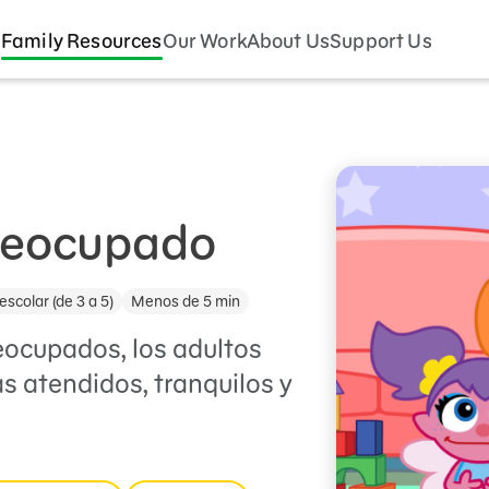
Family Resources
Our Work
About Us
Support Us
Preocupado
escolar (de 3 a 5)
Menos de 5 min
eocupados, los adultos
s atendidos, tranquilos y