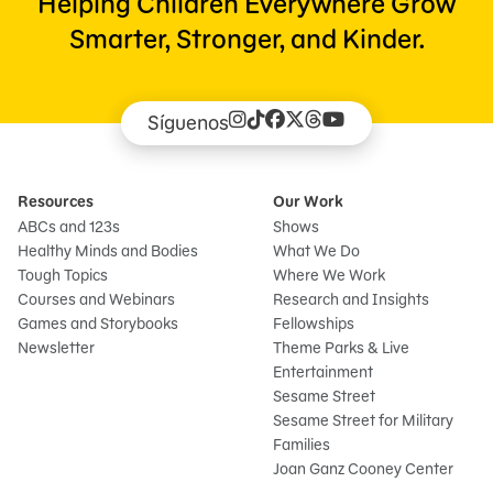
Helping Children Everywhere Grow
Smarter, Stronger, and Kinder.
Síguenos
Resources
Our Work
ABCs and 123s
Shows
Healthy Minds and Bodies
What We Do
Tough Topics
Where We Work
Courses and Webinars
Research and Insights
Games and Storybooks
Fellowships
Newsletter
Theme Parks & Live
Entertainment
Sesame Street
Sesame Street for Military
Families
Joan Ganz Cooney Center