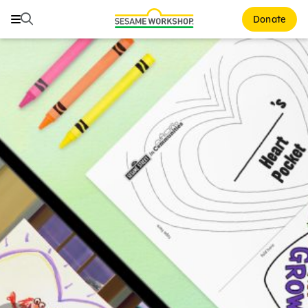
Buscar
Buscar
Donate
Family Resources
ABCs and 123s
Healthy Minds and Bodies
Tough Topics
Courses and Webinars
Games and Storybooks
Our Work
About Us
Support Us