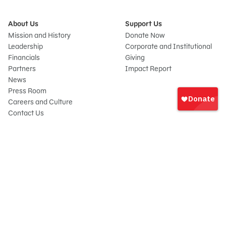
About Us
Support Us
Mission and History
Donate Now
Leadership
Corporate and Institutional
Financials
Giving
Partners
Impact Report
News
Iniciar
Press Room
sesión
Careers and Culture
onate
Contact Us
Frequently Asked Questions
Sitemap
© 2026 Sesame Workshop. All rights reserved.
Legal
Privacy Policy/Your California Privacy Rights
Terms of Use
Report Wrongdoings
Cookie Preferences