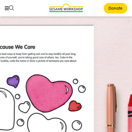
Buscar
Buscar
Donate
Family Resources
ABCs and 123s
Healthy Minds and Bodies
Tough Topics
Courses and Webinars
Games and Storybooks
Our Work
About Us
Support Us