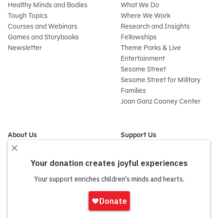
Healthy Minds and Bodies
What We Do
Tough Topics
Where We Work
Courses and Webinars
Research and Insights
Games and Storybooks
Fellowships
Newsletter
Theme Parks & Live
Entertainment
Sesame Street
Sesame Street for Military
Families
Joan Ganz Cooney Center
About Us
Support Us
Mission and History
Donate Now
Leadership
Corporate and Institutional
Financials
Giving
Partners
Impact Report
News
Iniciar
Press Room
sesión
Careers and Culture
onate