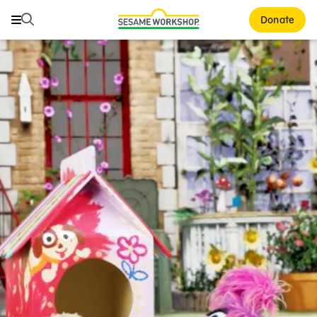
Buscar
Buscar
Donate
Family Resources
ABCs and 123s
Healthy Minds and Bodies
Tough Topics
Courses and Webinars
Games and Storybooks
Our Work
About Us
Support Us