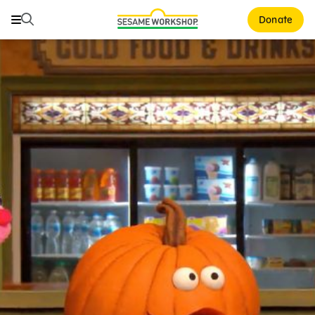
Buscar
Buscar
Donate
Family Resources
ABCs and 123s
Healthy Minds and Bodies
Tough Topics
Courses and Webinars
Games and Storybooks
Our Work
About Us
Support Us