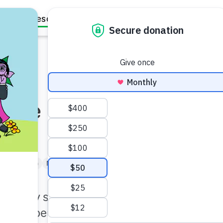
Family Resources
Our Work
About Us
Support Us
o que
e 1 a 3 años)
Niño de Kindergarten (de 5 a 6)
iado y seguirán
empre permanecerán igual.