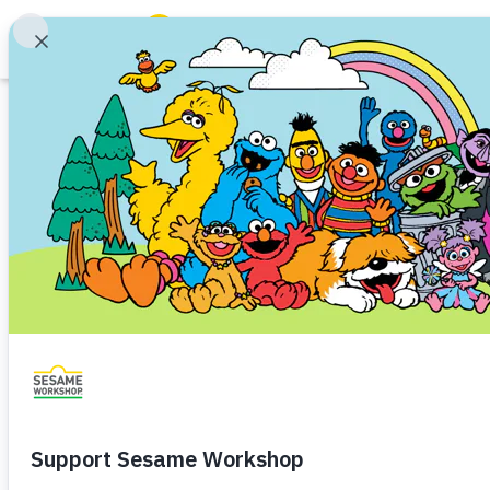
Buscar
Family Resources
ABCs and 123s
Imprimible
Healthy Minds and Bodies
Tough Topics
Lo que cambia, l
Courses and Webinars
permanece igual
Games and Storybooks
Desplazamiento y reasentamiento
Niño pequeño (d
Our Work
Preescolar (de 3 a 5)
About Us
Aunque muchas cosas han camb
cambiando, hay algunas que si
Support Us