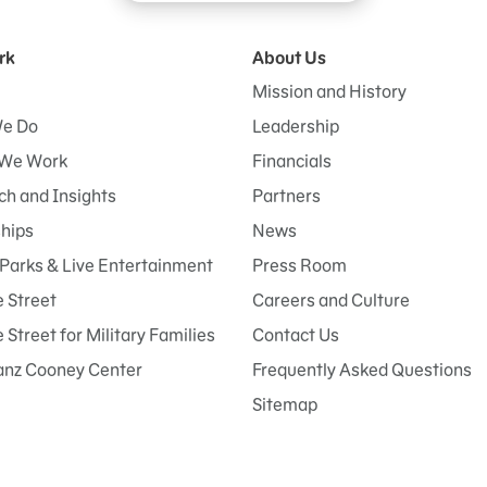
rk
About Us
Mission and History
e Do
Leadership
We Work
Financials
h and Insights
Partners
ships
News
Parks & Live Entertainment
Press Room
 Street
Careers and Culture
Street for Military Families
Contact Us
anz Cooney Center
Frequently Asked Questions
Sitemap