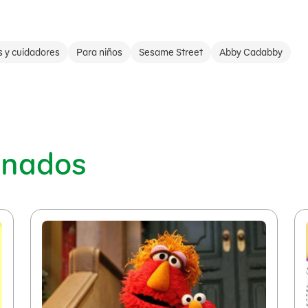
s y cuidadores
Para niños
Sesame Street
Abby Cadabby
onados