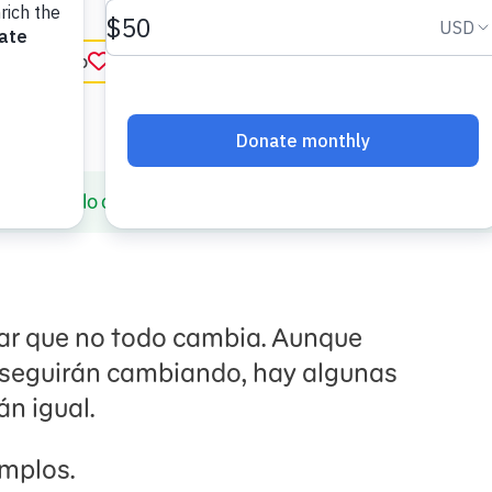
ar favorito
in English
 cambia, lo que permanece igual
dar que no todo cambia. Aunque
seguirán cambiando, hay algunas
n igual.
emplos.