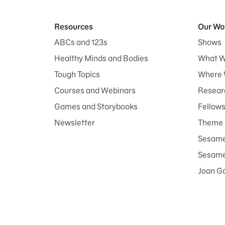
Resources
Our Wo
ABCs and 123s
Shows
Healthy Minds and Bodies
What W
Tough Topics
Where 
Courses and Webinars
Researc
Games and Storybooks
Fellow
Newsletter
Theme 
Sesame
Sesame 
Joan G