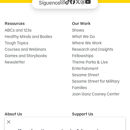
Síguenos
Resources
Our Work
ABCs and 123s
Shows
Healthy Minds and Bodies
What We Do
Tough Topics
Where We Work
Courses and Webinars
Research and Insights
Games and Storybooks
Fellowships
Newsletter
Theme Parks & Live
Entertainment
Sesame Street
Sesame Street for Military
Families
Joan Ganz Cooney Center
About Us
Support Us
Mission and History
Donate Now
Leadership
Corporate and Institutional