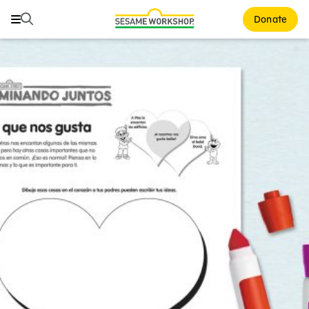
Buscar
Buscar
Donate
Family Resources
ABCs and 123s
Healthy Minds and Bodies
Tough Topics
Courses and Webinars
Games and Storybooks
Our Work
About Us
Support Us