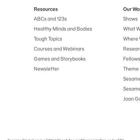
Resources
Our Wo
ABCs and 123s
Shows
Healthy Minds and Bodies
What W
Tough Topics
Where 
Courses and Webinars
Researc
Games and Storybooks
Fellow
Newsletter
Theme 
Sesame
Sesame 
Joan G