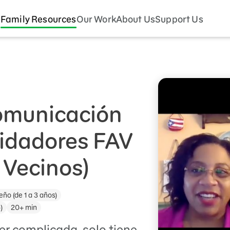
Family Resources
Our Work
About Us
Support Us
comunicación
uidadores FAV
, Vecinos)
ño (de 1 a 3 años)
)
20+ min
er complicada, solo tiene