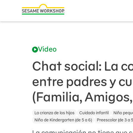
Buscar
Family Resources
ABCs and 123s
Video
Healthy Minds and Bodies
Tough Topics
Chat social: La 
Courses and Webinars
entre padres y c
Games and Storybooks
(Familia, Amigos
Our Work
La crianza de los hijos
Cuidado infantil
Niño peque
About Us
Niño de Kindergarten (de 5 a 6)
Preescolar (de 3 a 5
Support Us
La comunicación no tiene que s