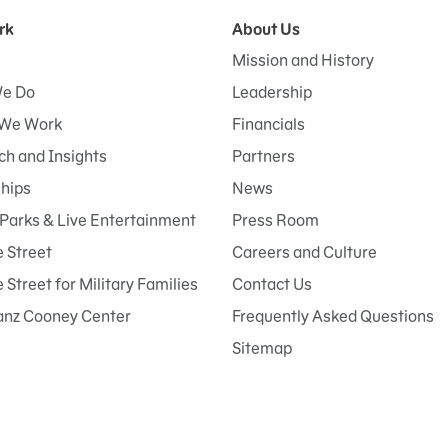
rk
About Us
Mission and History
e Do
Leadership
We Work
Financials
h and Insights
Partners
ships
News
Parks & Live Entertainment
Press Room
 Street
Careers and Culture
Street for Military Families
Contact Us
anz Cooney Center
Frequently Asked Questions
Sitemap