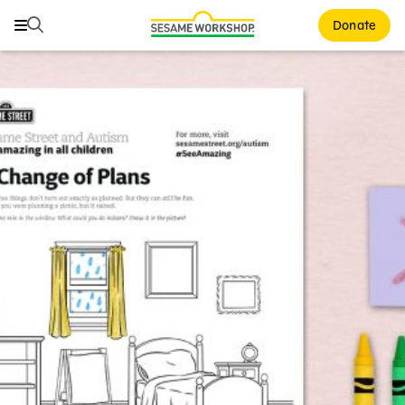
Buscar
Buscar
Donate
Family Resources
ABCs and 123s
Healthy Minds and Bodies
Tough Topics
Courses and Webinars
Games and Storybooks
Our Work
About Us
Support Us