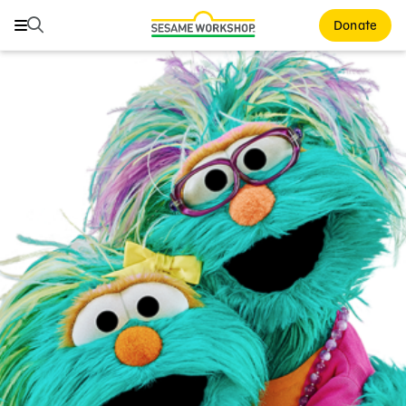
Buscar
Buscar
Donate
Family Resources
ABCs and 123s
Healthy Minds and Bodies
Tough Topics
Courses and Webinars
Games and Storybooks
Our Work
About Us
Support Us