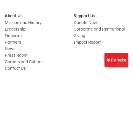
About Us
Support Us
Mission and History
Donate Now
Leadership
Corporate and Institutional
Financials
Giving
Partners
Impact Report
News
Iniciar
Press Room
sesión
Careers and Culture
onate
Contact Us
Frequently Asked Questions
Sitemap
© 2026 Sesame Workshop. All rights reserved.
Legal
Privacy Policy/Your California Privacy Rights
Terms of Use
Report Wrongdoings
Cookie Preferences