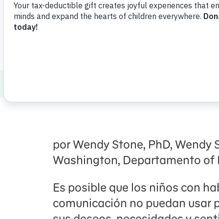
Compartir
Agregar favorito
Healthy Minds and Bodies
Autism
Cóm
por Wendy Stone, PhD, Wendy S
Washington, Departamento of 
Es posible que los niños con ha
comunicación no puedan usar pa
sus deseos, necesidades y sent