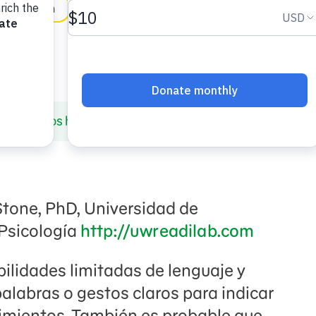
in English
o usar los horarios visuales
tone, PhD, Universidad de
Psicología
http://uwreadilab.com
bilidades limitadas de lenguaje y
labras o gestos claros para indicar
imientos. También es probable que