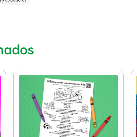
s y cuidadores
onados