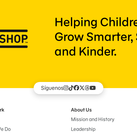
Helping Child
Grow Smarter, 
and Kinder.
Síguenos
rk
About Us
Mission and History
e Do
Leadership