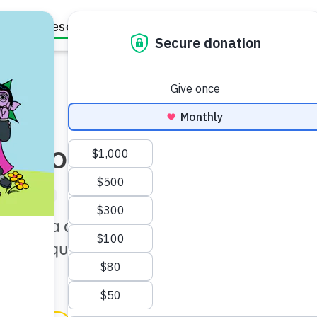
Family Resources
Our Work
About Us
Support Us
rarios visuales
ar (de 3 a 5)
os para ayudar a los niños a
o, lo que se espera de ellos