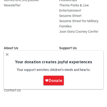
Games and Storybooks
Fellowships
Newsletter
Theme Parks & Live
Entertainment
Sesame Street
Sesame Street for Military
Families
Joan Ganz Cooney Center
About Us
Support Us
Mission and History
Donate Now
Leadership
Corporate and Institutional
Financials
Giving
Partners
Impact Report
News
Iniciar
Press Room
sesión
Careers and Culture
onate
Contact Us
Frequently Asked Questions
Sitemap