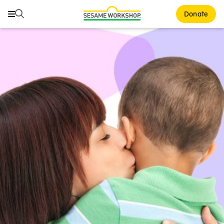
Buscar
Buscar
Donate
Family Resources
ABCs and 123s
Healthy Minds and Bodies
Tough Topics
Courses and Webinars
Games and Storybooks
Our Work
About Us
Support Us