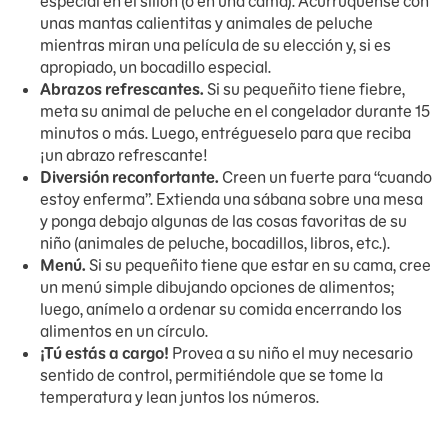
especial en el sillón (o en una cama). Acurrúquense con
unas mantas calientitas y animales de peluche
mientras miran una película de su elección y, si es
apropiado, un bocadillo especial.
Abrazos refrescantes.
Si su pequeñito tiene fiebre,
meta su animal de peluche en el congelador durante 15
minutos o más. Luego, entrégueselo para que reciba
¡un abrazo refrescante!
Diversión reconfortante.
Creen un fuerte para “cuando
estoy enferma”. Extienda una sábana sobre una mesa
y ponga debajo algunas de las cosas favoritas de su
niño (animales de peluche, bocadillos, libros, etc.).
Menú.
Si su pequeñito tiene que estar en su cama, cree
un menú simple dibujando opciones de alimentos;
luego, anímelo a ordenar su comida encerrando los
alimentos en un círculo.
¡Tú estás a cargo!
Provea a su niño el muy necesario
sentido de control, permitiéndole que se tome la
temperatura y lean juntos los números.