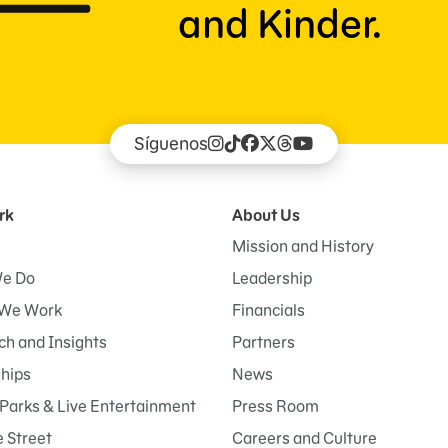
and Kinder.
Síguenos
rk
About Us
Mission and History
e Do
Leadership
We Work
Financials
h and Insights
Partners
ships
News
Parks & Live Entertainment
Press Room
 Street
Careers and Culture