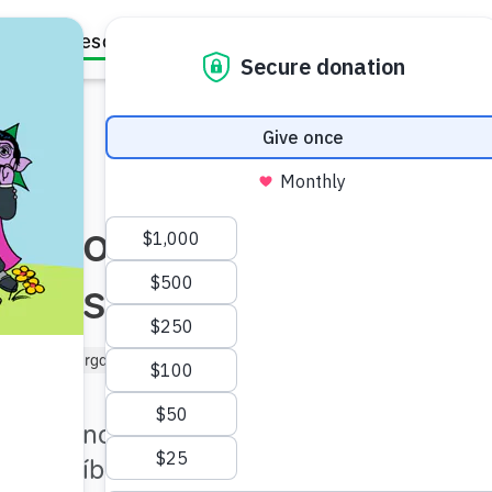
Family Resources
Our Work
About Us
Support Us
s retos que
ilias sin hogar
iño de Kindergarten (de 5 a 6)
frentar enormes desafíos. Sin
r increíblemente fuertes y