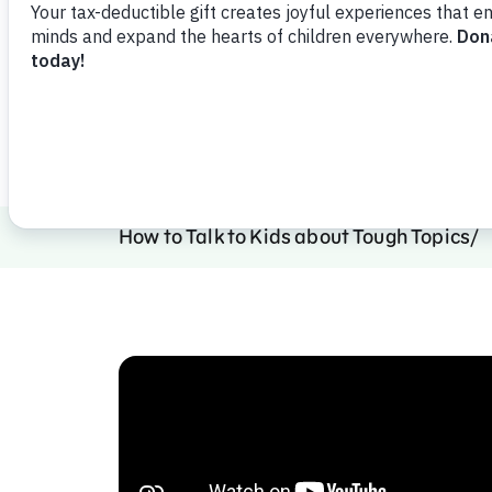
decididas para crear un futuro m
Ver vídeo
Compartir
Agrega
How to Talk to Kids about Tough Topics