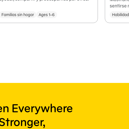
sentirse
Familias sin hogar
Ages 1–6
Habilida
ren Everywhere
Stronger,