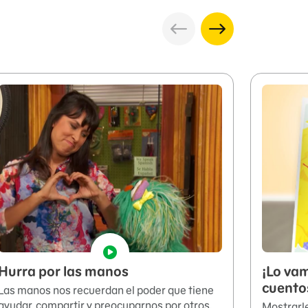
Hurra por las manos
¡Lo vam
cuento
Las manos nos recuerdan el poder que tiene
ayudar, compartir y preocuparnos por otros.
Mostrarle