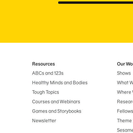
Resources
Our Wo
ABCs and 123s
Shows
Healthy Minds and Bodies
What W
Tough Topics
Where 
Courses and Webinars
Researc
Games and Storybooks
Fellow
Newsletter
Theme 
Sesame