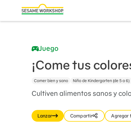
Buscar
Family Resources
ABCs and 123s
Juego
Healthy Minds and Bodies
Tough Topics
¡Come tus colore
Courses and Webinars
Comer bien y sano
Niño de Kindergarten (de 5 a 6)
Games and Storybooks
Cultiven alimentos sanos y colo
Our Work
About Us
Lanzar
Compartir
Agregar 
Support Us