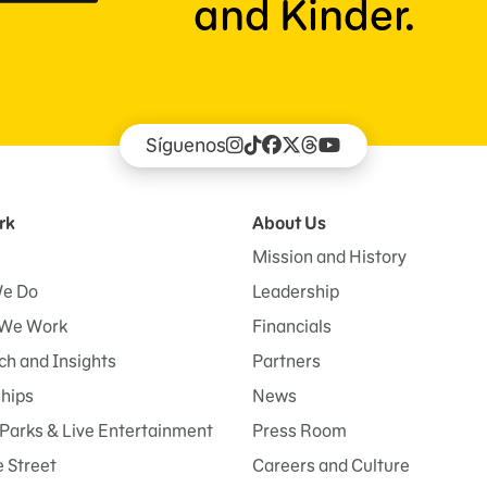
and Kinder.
Síguenos
rk
About Us
Mission and History
e Do
Leadership
We Work
Financials
h and Insights
Partners
ships
News
Parks & Live Entertainment
Press Room
 Street
Careers and Culture