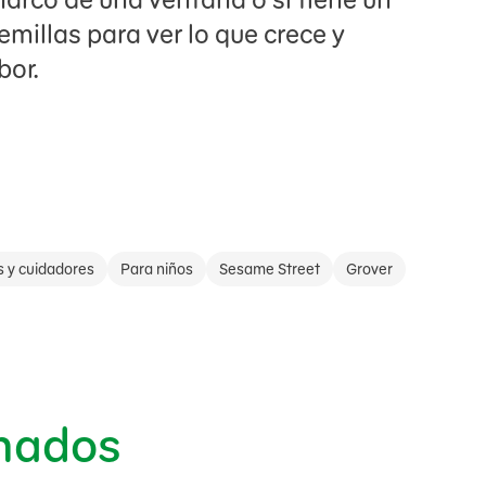
emillas para ver lo que crece y
bor.
s y cuidadores
Para niños
Sesame Street
Grover
onados