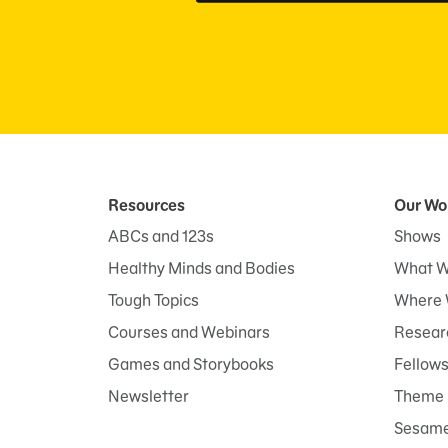
Resources
Our Wo
ABCs and 123s
Shows
Healthy Minds and Bodies
What W
Tough Topics
Where 
Courses and Webinars
Researc
Games and Storybooks
Fellow
Newsletter
Theme 
Sesame