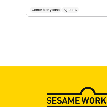
Comer bien y sano
Ages 1–6