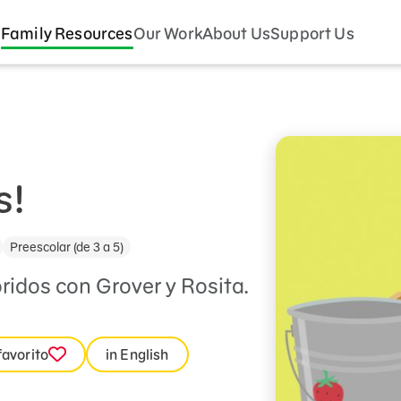
Family Resources
Our Work
About Us
Support Us
s!
Preescolar (de 3 a 5)
ridos con Grover y Rosita.
favorito
in English