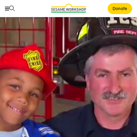
Buscar
Buscar
Donate
Family Resources
ABCs and 123s
Healthy Minds and Bodies
Tough Topics
Courses and Webinars
Games and Storybooks
Our Work
About Us
Support Us