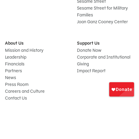
Sesame Street
Sesame Street for Military
Families
Joan Ganz Cooney Center
About Us
Support Us
Mission and History
Donate Now
Leadership
Corporate and Institutional
Financials
Giving
Partners
Impact Report
News
Iniciar
Press Room
sesión
Careers and Culture
onate
Contact Us
Frequently Asked Questions
Sitemap