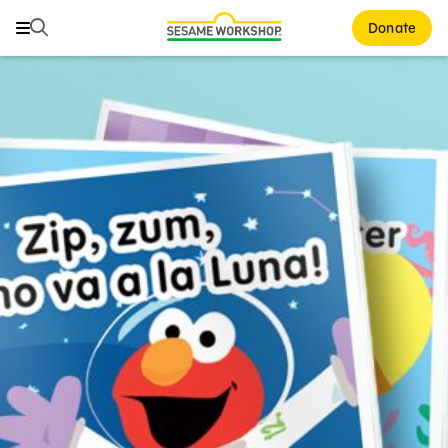
Buscar
Buscar
Donate
Family Resources
ABCs and 123s
Healthy Minds and Bodies
Tough Topics
Courses and Webinars
Games and Storybooks
Our Work
About Us
Support Us