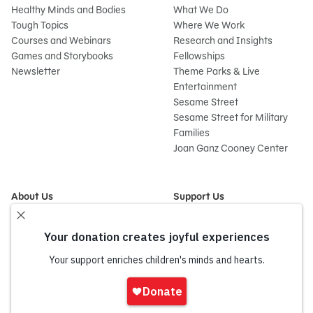
Healthy Minds and Bodies
What We Do
Tough Topics
Where We Work
Courses and Webinars
Research and Insights
Games and Storybooks
Fellowships
Newsletter
Theme Parks & Live
Entertainment
Sesame Street
Sesame Street for Military
Families
Joan Ganz Cooney Center
About Us
Support Us
Mission and History
Donate Now
Leadership
Corporate and Institutional
Financials
Giving
Partners
Impact Report
News
Iniciar
Press Room
sesión
Careers and Culture