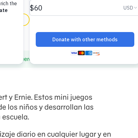
favorito
in English
tro y afuera con Bert y Ernie
rt y Ernie. Estos mini juegos
e los niños y desarrollan las
a escuela.
aje diario en cualquier lugar y en