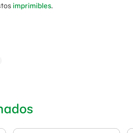
stos
imprimibles
.
onados