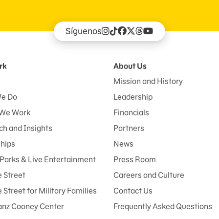
Síguenos
rk
About Us
Mission and History
e Do
Leadership
We Work
Financials
h and Insights
Partners
ships
News
Parks & Live Entertainment
Press Room
 Street
Careers and Culture
Street for Military Families
Contact Us
anz Cooney Center
Frequently Asked Questions