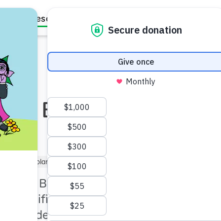
Family Resources
Our Work
About Us
Support Us
con Bert y
 6)
Preescolar (de 3 a 5)
Niño mayor (7+)
er con Bert y Ernie a
lar, clasificar y combinar y a
strezas de razonamiento.