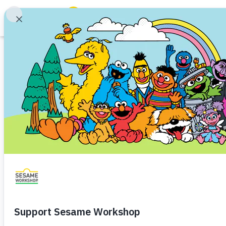
Buscar
Family Resources
ABCs and 123s
Juego
Healthy Minds and Bodies
Tough Topics
Adentro y afuera 
Courses and Webinars
Ernie
Games and Storybooks
Listos para la escuela
Niño de Kindergarten (de 5 a
Our Work
Los niños pueden jugar y aprend
About Us
observar y notar, reunir y recopi
usar pistas para desarrollar de
Support Us