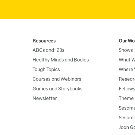
Resources
Our Wo
ABCs and 123s
Shows
Healthy Minds and Bodies
What W
Tough Topics
Where 
Courses and Webinars
Researc
Games and Storybooks
Fellow
Newsletter
Theme 
Sesame
Sesame 
Joan G