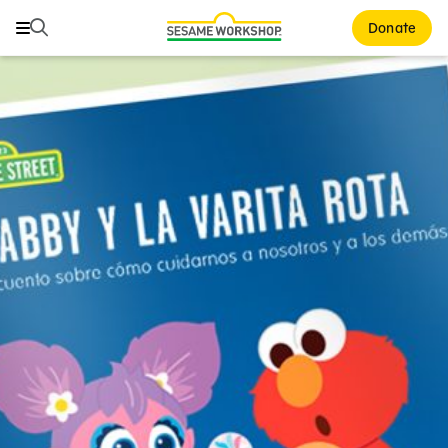
Buscar
Buscar
Donate
Family Resources
ABCs and 123s
Healthy Minds and Bodies
Tough Topics
Courses and Webinars
Games and Storybooks
Our Work
About Us
Support Us