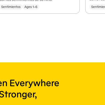
Sentimientos
Ages 1–6
Sentimie
ren Everywhere
Stronger,