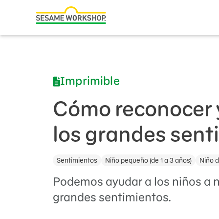
Buscar
Family Resources
ABCs and 123s
Imprimible
Healthy Minds and Bodies
Tough Topics
Cómo reconocer 
Courses and Webinars
los grandes sent
Games and Storybooks
Sentimientos
Niño pequeño (de 1 a 3 años)
Niño d
Our Work
Podemos ayudar a los niños a n
About Us
grandes sentimientos.
Support Us