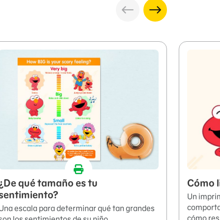
¿De qué tamaño es tu
Cómo li
sentimiento?
Un imprim
comporta
Una escala para determinar qué tan grandes
cómo res
son los sentimientos de su niño.