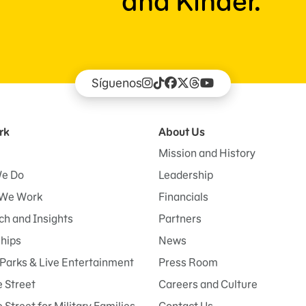
and Kinder.
Síguenos
rk
About Us
Mission and History
e Do
Leadership
We Work
Financials
h and Insights
Partners
ships
News
Parks & Live Entertainment
Press Room
 Street
Careers and Culture