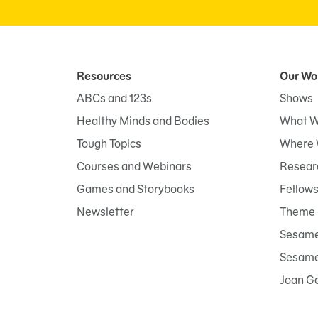
Resources
Our Wo
ABCs and 123s
Shows
Healthy Minds and Bodies
What W
Tough Topics
Where 
Courses and Webinars
Researc
Games and Storybooks
Fellow
Newsletter
Theme 
Sesame
Sesame 
Joan G