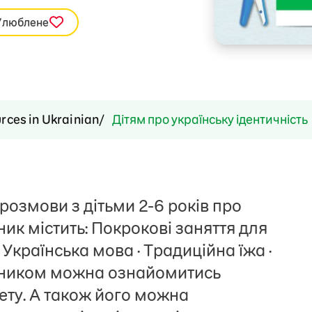
Улюблене
rces in Ukrainian
Дітям про українську ідентичність
розмови з дітьми 2-6 років про
ник містить: Покрокові заняття для
 · Українська мова · Традиційна їжа ·
сібником можна ознайомитись
ету. А також його можна