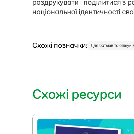
роздрукувати і поділитися з р
національної ідентичності свої
Схожі позначки:
Для батьків та опікуні
Схожі ресурси