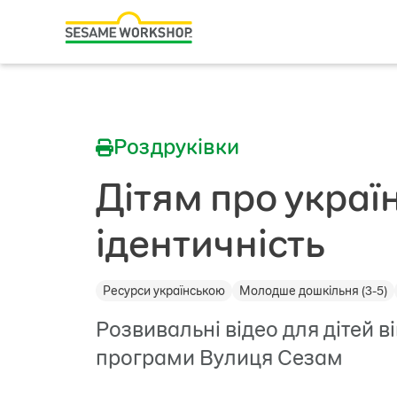
Пошук
Family Resources
ABCs and 123s
Роздруківки
Healthy Minds and Bodies
Tough Topics
Дітям про украї
Courses and Webinars
ідентичність
Games and Storybooks
Ресурси українською
Молодше дошкільня (3-5)
Our Work
Розвивальні відео для дітей ві
About Us
програми Вулиця Сезам
Support Us