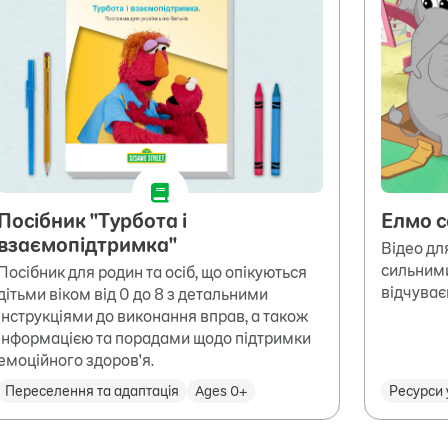
Посібник "Турбота і
Елмо с
взаємопідтримка"
Відео для
сильними
Посібник для родин та осіб, що опікуються
відчуває
дітьми віком від 0 до 8 з детальними
інструкціями до виконання вправ, а також
інформацією та порадами щодо підтримки
емоційного здоров'я.
Переселення та адаптація
Ages 0+
Ресурси 