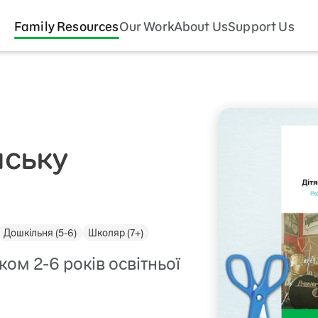
Family Resources
Our Work
About Us
Support Us
нську
Дошкільня (5-6)
Школяр (7+)
ком 2-6 років освітньої