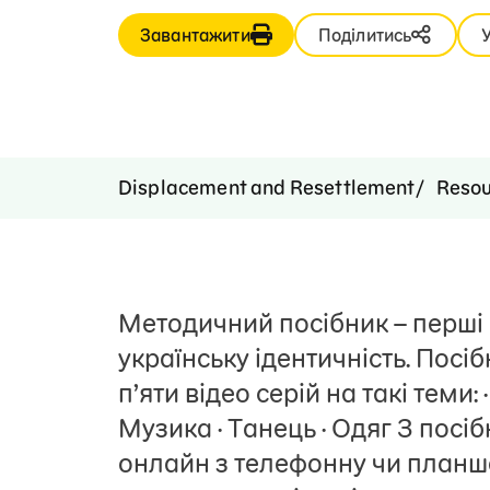
Завантажити
Поділитись
Displacement and Resettlement
Resou
Методичний посібник – перші 
українську ідентичність. Посіб
п’яти відео серій на такі теми:
Музика · Танець · Одяг З по
онлайн з телефонну чи планш