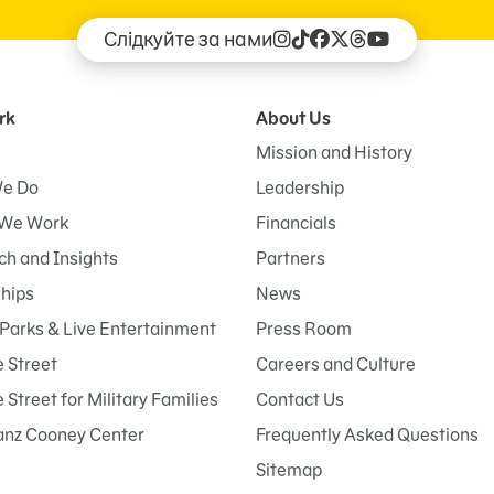
Слідкуйте за нами
rk
About Us
Mission and History
e Do
Leadership
We Work
Financials
h and Insights
Partners
ships
News
Parks & Live Entertainment
Press Room
 Street
Careers and Culture
Street for Military Families
Contact Us
anz Cooney Center
Frequently Asked Questions
Sitemap