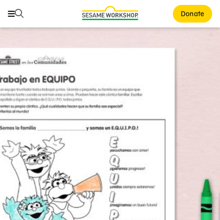
Buscar
Buscar
Donate
Family Resources
ABCs and 123s
Healthy Minds and Bodies
Tough Topics
Courses and Webinars
Games and Storybooks
Our Work
About Us
Support Us