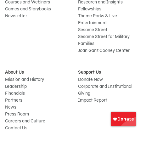
Courses and Webinars
Research and Insights
Games and Storybooks
Fellowships
Newsletter
Theme Parks & Live
Entertainment
Sesame Street
Sesame Street for Military
Families
Joan Ganz Cooney Center
About Us
Support Us
Mission and History
Donate Now
Leadership
Corporate and Institutional
Financials
Giving
Partners
Impact Report
News
Iniciar
Press Room
sesión
Careers and Culture
onate
Contact Us
Frequently Asked Questions