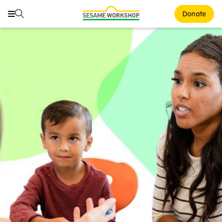
Buscar
Buscar
Donate
Family Resources
ABCs and 123s
Healthy Minds and Bodies
Tough Topics
Courses and Webinars
Games and Storybooks
Our Work
About Us
Support Us