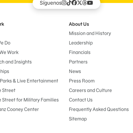
Síguenos
rk
About Us
Mission and History
e Do
Leadership
We Work
Financials
h and Insights
Partners
ships
News
Parks & Live Entertainment
Press Room
 Street
Careers and Culture
Street for Military Families
Contact Us
anz Cooney Center
Frequently Asked Questions
Sitemap