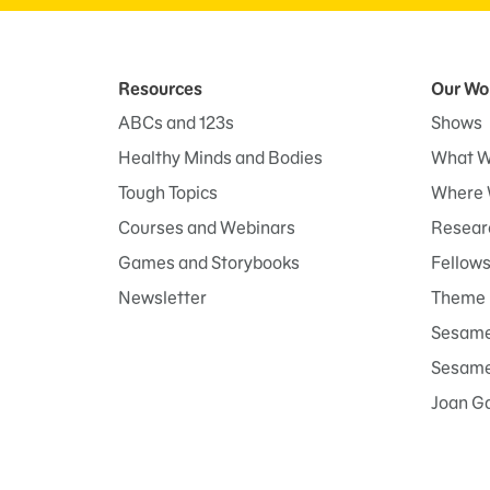
Resources
Our Wo
ABCs and 123s
Shows
Healthy Minds and Bodies
What W
Tough Topics
Where 
Courses and Webinars
Researc
Games and Storybooks
Fellow
Newsletter
Theme 
Sesame
Sesame 
Joan G