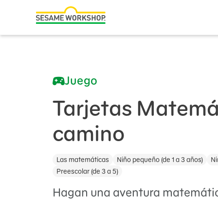
Buscar
Family Resources
ABCs and 123s
Juego
Healthy Minds and Bodies
Tough Topics
Tarjetas Matemá
Courses and Webinars
camino
Games and Storybooks
Las matemáticas
Niño pequeño (de 1 a 3 años)
Ni
Our Work
Preescolar (de 3 a 5)
About Us
Hagan una aventura matemática
Support Us