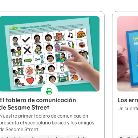
El tablero de comunicación
Los er
de Sesame Street
Un cuento
Nuestro primer tablero de comunicación
presenta el vocabulario básico y los amigos
de Sesame Street.