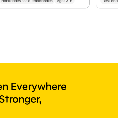
Habilidades socio-emocionales
Ages 3–6
Resilienc
ren Everywhere
Stronger,