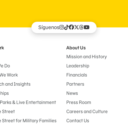
Síguenos
rk
About Us
Mission and History
e Do
Leadership
We Work
Financials
h and Insights
Partners
ships
News
Parks & Live Entertainment
Press Room
 Street
Careers and Culture
Street for Military Families
Contact Us