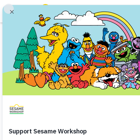
Buscar
Family Resources
ABCs and 123s
Imprimible
Healthy Minds and Bodies
Tough Topics
Las diferencias 
Courses and Webinars
Habilidades socio-emocionales
La amistad y la co
Games and Storybooks
Preescolar (de 3 a 5)
Our Work
Exploren las similitudes y difer
About Us
Descargar
Compartir
Agreg
Support Us