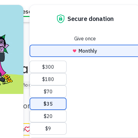
Family Resources
Our Work
About Us
Support Us
son fabulosas
munidad
Niño de Kindergarten (de 5 a 6)
encias con esta actividad.
ar favorito
in English