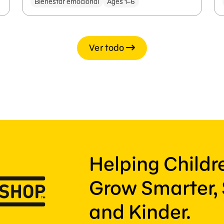
Bienestar emocional
Ages 1–6
Ver todo
Helping Child
Grow Smarter, 
and Kinder.