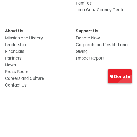
Families
Joan Ganz Cooney Center
About Us
Support Us
Mission and History
Donate Now
Leadership
Corporate and Institutional
Financials
Giving
Partners
Impact Report
News
Iniciar
Press Room
sesión
Careers and Culture
onate
Contact Us
Frequently Asked Questions
Sitemap
© 2026 Sesame Workshop. All rights reserved.