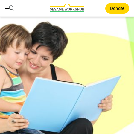
Buscar
Buscar
Donate
Family Resources
ABCs and 123s
Healthy Minds and Bodies
Tough Topics
Courses and Webinars
Games and Storybooks
Our Work
About Us
Support Us