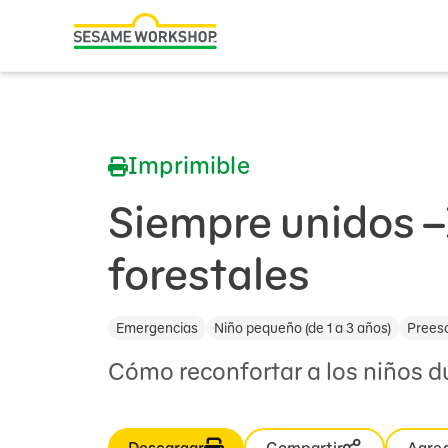
Buscar
Family Resources
ABCs and 123s
Imprimible
Healthy Minds and Bodies
Tough Topics
Siempre unidos 
Courses and Webinars
forestales
Games and Storybooks
Emergencias
Niño pequeño (de 1 a 3 años)
Preesc
Our Work
Cómo reconfortar a los niños du
About Us
Support Us