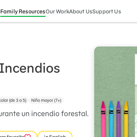
Family Resources
Our Work
About Us
Support Us
–Incendios
olar (de 3 a 5)
Niño mayor (7+)
rante un incendio forestal.