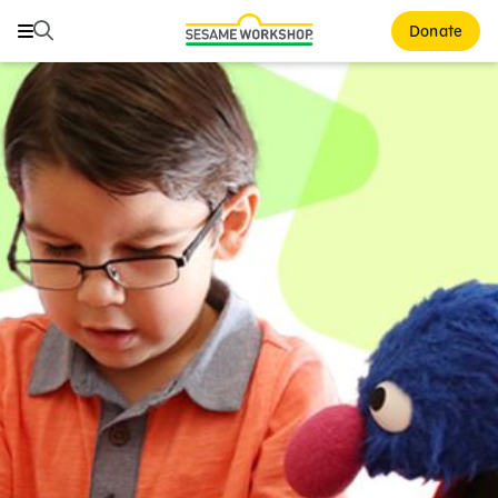
Buscar
Buscar
Donate
Family Resources
ABCs and 123s
Healthy Minds and Bodies
Tough Topics
Courses and Webinars
Games and Storybooks
Our Work
About Us
Support Us