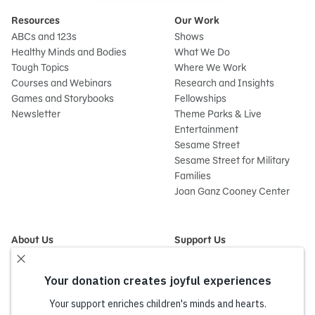
Resources
Our Work
ABCs and 123s
Shows
Healthy Minds and Bodies
What We Do
Tough Topics
Where We Work
Courses and Webinars
Research and Insights
Games and Storybooks
Fellowships
Newsletter
Theme Parks & Live
Entertainment
Sesame Street
Sesame Street for Military
Families
Joan Ganz Cooney Center
About Us
Support Us
Mission and History
Donate Now
Leadership
Corporate and Institutional
Financials
Giving
Partners
Impact Report