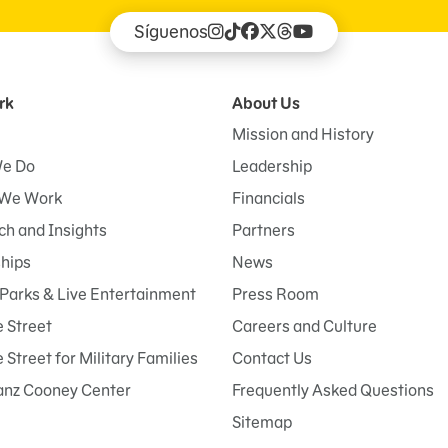
Síguenos
rk
About Us
Mission and History
e Do
Leadership
We Work
Financials
h and Insights
Partners
ships
News
Parks & Live Entertainment
Press Room
 Street
Careers and Culture
Street for Military Families
Contact Us
anz Cooney Center
Frequently Asked Questions
Sitemap