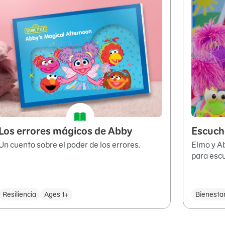
Los errores mágicos de Abby
Escuch
Un cuento sobre el poder de los errores.
Elmo y A
para escu
Resiliencia
Ages 1+
Bienesta