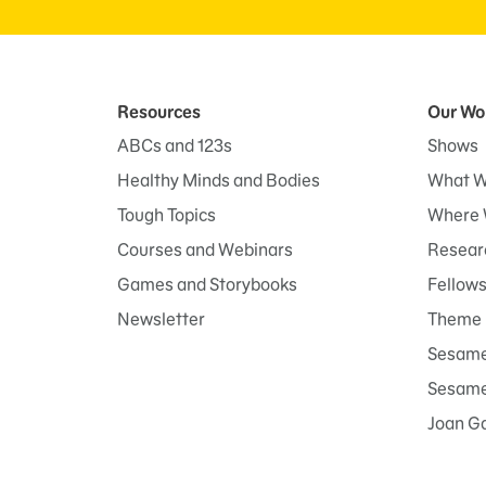
Resources
Our Wo
ABCs and 123s
Shows
Healthy Minds and Bodies
What W
Tough Topics
Where 
Courses and Webinars
Researc
Games and Storybooks
Fellow
Newsletter
Theme 
Sesame
Sesame 
Joan G