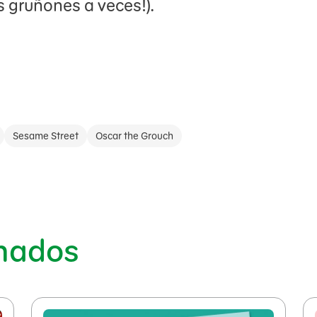
 gruñones a veces!).
Sesame Street
Oscar the Grouch
onados