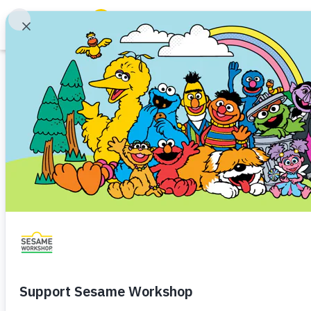
Buscar
Family Resources
ABCs and 123s
Imprimible
Healthy Minds and Bodies
Tough Topics
Seamos buenos 
Courses and Webinars
Habilidades socio-emocionales
La amistad y la co
Games and Storybooks
Niño de Kindergarten (de 5 a 6)
Preescolar (de 3 a 5
Our Work
Aprende todo sobre la amistad 
colorear.
About Us
Support Us