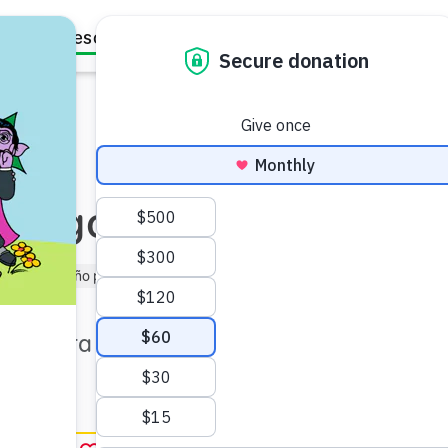
Family Resources
Our Work
About Us
Support Us
amigos
munidad
Niño pequeño (de 1 a 3 años)
)
con esta actividad para