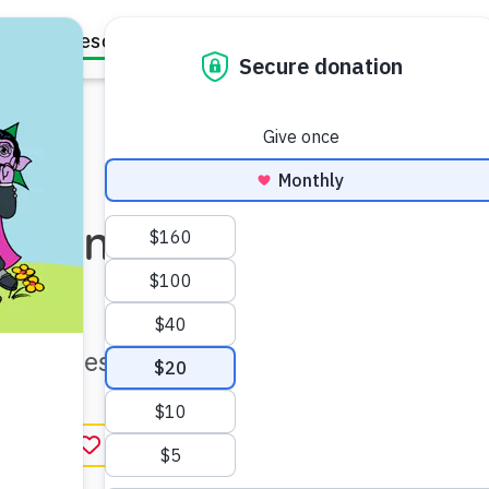
Family Resources
Our Work
About Us
Support Us
s sentimientos
mociones.
r favorito