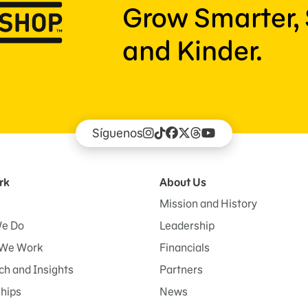
Grow Smarter, 
and Kinder.
Síguenos
rk
About Us
Mission and History
e Do
Leadership
We Work
Financials
h and Insights
Partners
ships
News