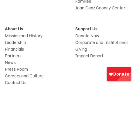
Families
Joan Ganz Cooney Center
About Us
Support Us
Mission and History
Donate Now
Leadership
Corporate and Institutional
Financials
Giving
Partners
Impact Report
News
Iniciar
Press Room
sesión
Careers and Culture
onate
Contact Us
Frequently Asked Questions
Sitemap
© 2026 Sesame Workshop. All rights reserved.