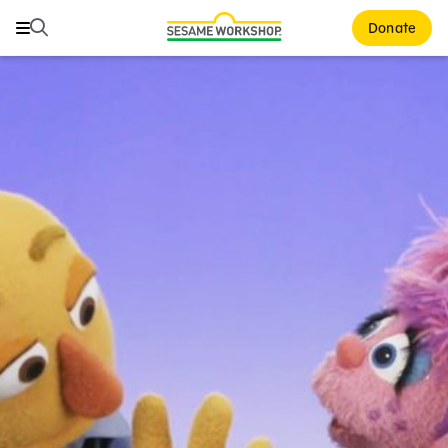
Buscar
Buscar
Donate
Family Resources
ABCs and 123s
Healthy Minds and Bodies
Tough Topics
Courses and Webinars
Games and Storybooks
Our Work
About Us
Support Us